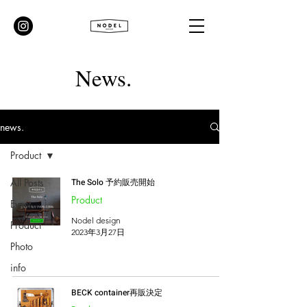
News.
news.
Product
All Posts
The Solo 予約販売開始
Product
Event
Nodel design
Product
2023年3月27日
Photo
info
BECK container再販決定