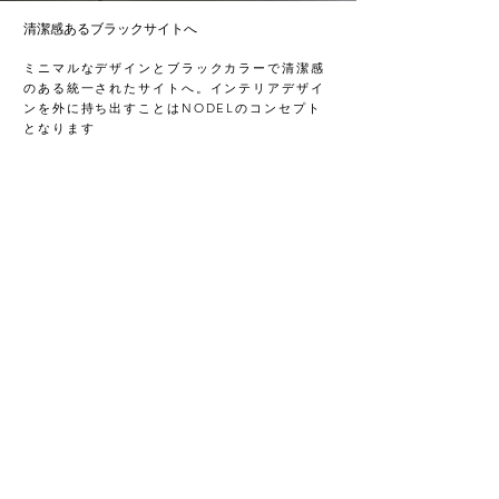
​清潔感あるブラックサイトへ
ミニマルなデザインとブラックカラーで清潔感
のある統一されたサイトへ。インテリアデザイ
ンを外に持ち出すことはNODELのコンセプト
となります
SPEC
Butterfly TABLE /S
（Look Black)
MATERIAL
steel powder coated finish
top plate wood
ブラック: