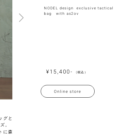
NODEL design exclusive tactical
bag with as2ov
¥15,400-
(税込）
Online store
LINE登録
ッグと
ーズ。
トに森