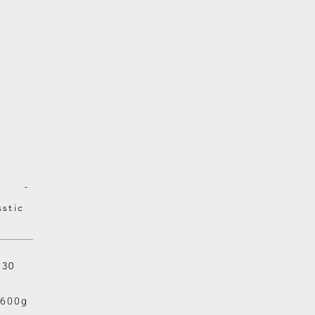
-
sstic
×30
600g