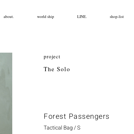
about.
world ship
LINE.
shop-list
project
The Solo
Forest Passengers
Tactical Bag / S