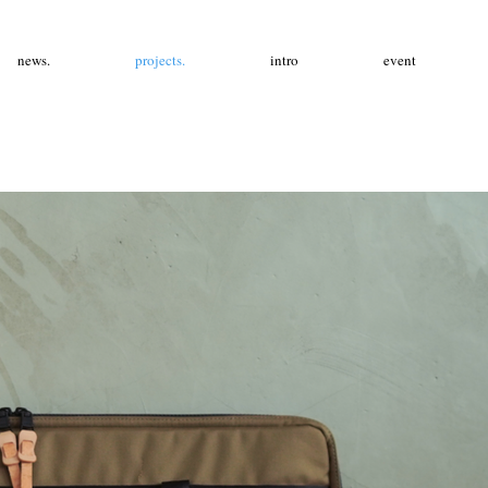
news.
projects.
intro
event