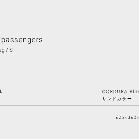
 passengers
ag / S
L
CORDURA Blli
​サンドカラー
625×360