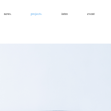
news.
projects.
intro
event