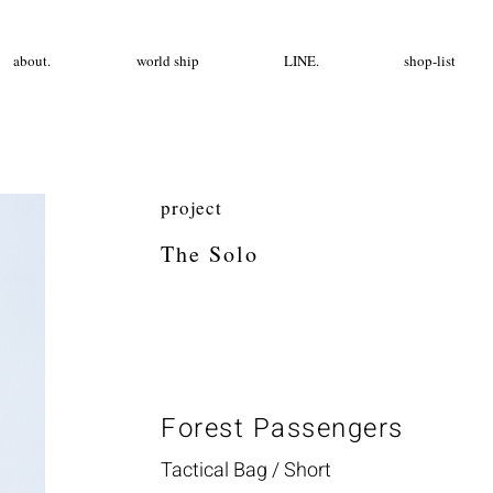
about.
world ship
LINE.
shop-list
project
The Solo
Forest Passengers
Tactical Bag / Short