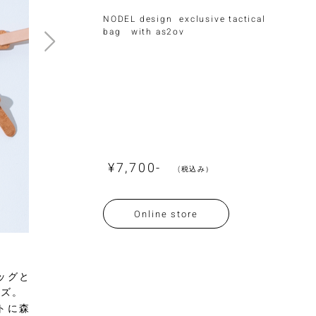
NODEL design exclusive tactical
bag with as2ov
¥7,700-
(税込み）
Online store
LINE登録
ッグと
ーズ。
トに森