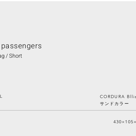
 passengers
ag / Short
L
CORDURA Blli
​サンドカラー
430×105