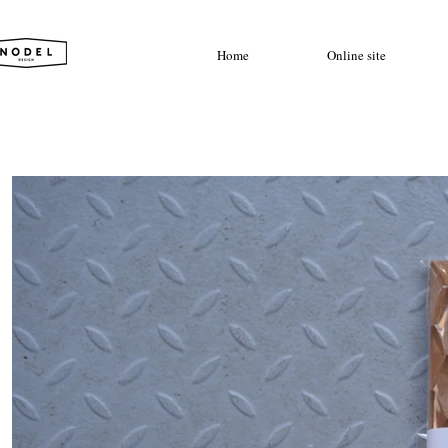
Home
Online site