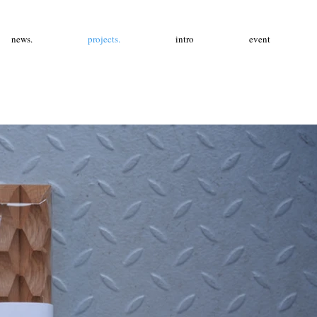
news.
projects.
intro
event