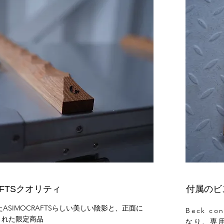
FAFTSクオリティ
付属のビ
たASIMOCRAFTSらしい美しい陰影と、正面に
Beck c
された限定商品
なり、専