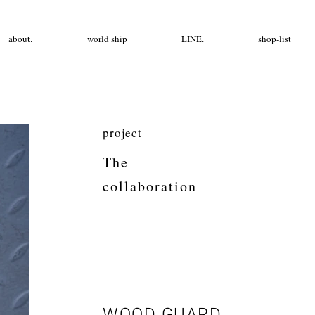
about.
world ship
LINE.
shop-list
project
The
collaboration
WOOD GUARD