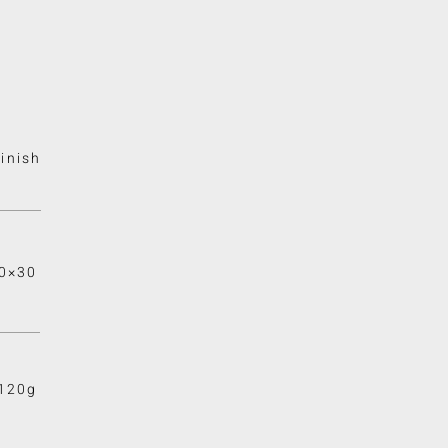
inish
0×30
120g