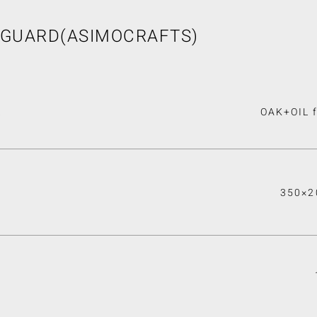
GUARD(ASIMOCRAFTS)
L
OAK+OIL f
350×2